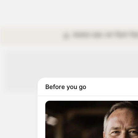
কলকাতা
রাজ্য
দেশ
বিদেশ
বি