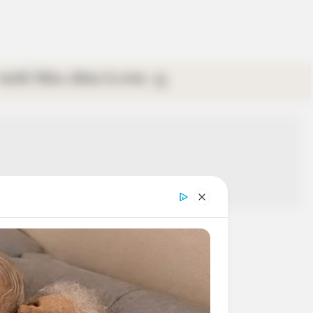
গ্যালারি
ভিডিও
রবিবার
ই-পেপার