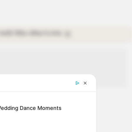
গ্যালারি
ভিডিও
রবিবার
ই-পেপার