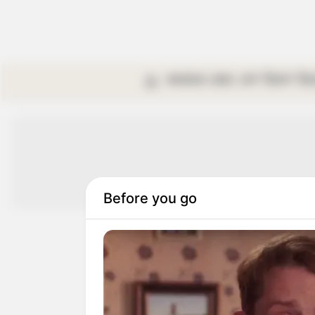
কলকাতা
রাজ্য
দেশ
বিদেশ
বি