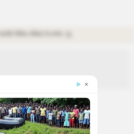
গ্যালারি
ভিডিও
রবিবার
ই-পেপার