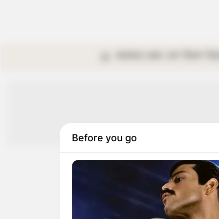
কলকাতা
রাজ্য
দেশ
বিদেশ
বি