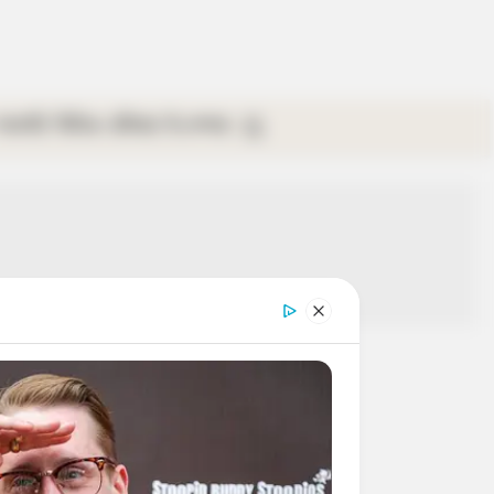
গ্যালারি
ভিডিও
রবিবার
ই-পেপার