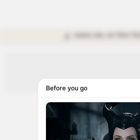
কলকাতা
রাজ্য
দেশ
বিদেশ
বি