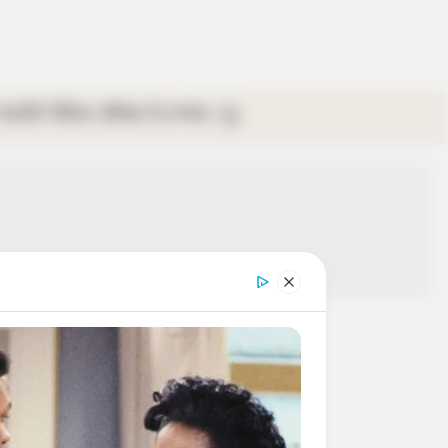
গ্যালারি
ভিডিও
রবিবার
ই-পেপার