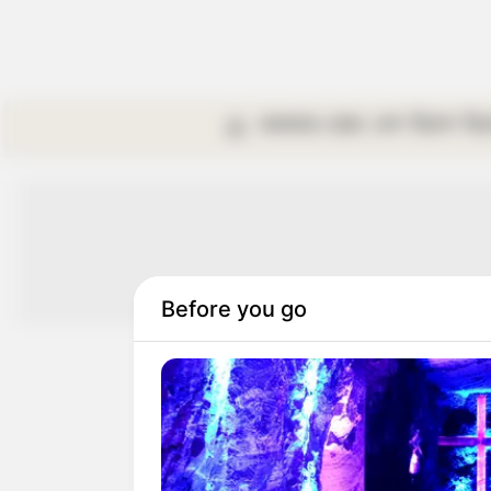
কলকাতা
রাজ্য
দেশ
বিদেশ
বি