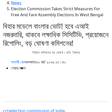
News
Election Commission Takes Strict Measures For
Free And Fare Assembly Elections In West Bengal
বিহার মডেলে বাংলার ভোট! হবে এআই
নজরদারি, থাকবে লক্ষাধিক সিসিটিভি, প্রয়োজনে
রিপোলিং, বড় ঘোষণা কমিশনের!
নির্বাচন কমিশনের বড় ঘোষণা। ছবি: নিজস্ব
পল্লবী ঘোষ
কলকাতা
৩০ মার্চ ২০২৬ ১৩ : ৪০
শেয়ার করুন
cctv
election commission of india