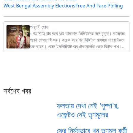
West Bengal Assembly Elections
Free And Fare Polling
পল্লবী ঘোষ
- গত সাড়ে চার বছর ধরে আজকাল ডিজিটালের সঙ্গে যুক্ত। কলেজের
পরেই লেখালেখি শুরু। কয়েক বছর পর ডিজিটাল মাধ্যমে সাংবাদিকতা
শুরু করেন। বেঙ্গল ইনস্টিটিউট অব টেকনোলজি থেকে বিটেক পাশ।
জেলা খবর থেকে দেশ, বিদেশ, লাইফস্টাইল ও বিনোদনের খবর
লেখাতেও সাবলীল। ছবি তোলা ও শাস্ত্রীয় নৃত্য চর্চায় কাটে অবসর
সময়।
সর্বশেষ খবর
ফলতায় দেখা নেই 'পুষ্পা'র,
এজেন্টও নেই তৃণমূলের
ফের নির্মমভাবে খুন তৃণমূল কর্মী