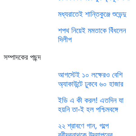
মধ্যরাতেই শান্তিকুঞ্জে শুভেন্দু
শপথ নিয়েই মমতাকে বিঁধলেন
দিলীপ
সম্পাদকের পছন্দ
আগস্টেই ১০ লক্ষেরও বেশি
অ্যাকাউন্টে ঢুকবে ৬০ হাজার
ইডি এ কী করল! এতদিন যা
হয়নি তা-ই হল পশ্চিমবঙ্গে
২২ শ্রাবণে গান, গল্পে
রবীন্দ্রনাথকে উদযাপনের