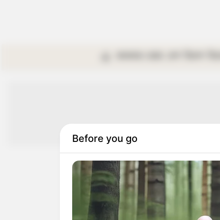
কলকাতা
রাজ্য
দেশ
বিদেশ
বি