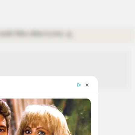
গ্যালারি
ভিডিও
রবিবার
ই-পেপার