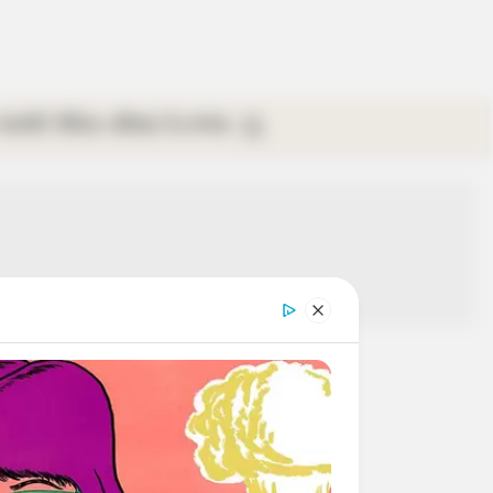
গ্যালারি
ভিডিও
রবিবার
ই-পেপার