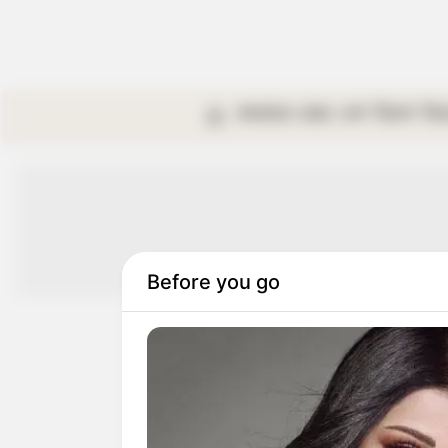
কলকাতা
রাজ্য
দেশ
বিদেশ
বি