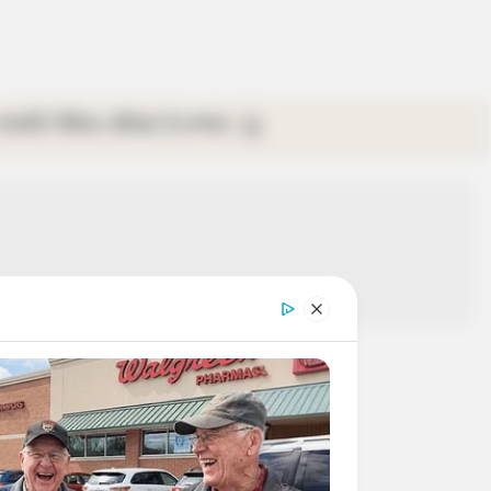
গ্যালারি
ভিডিও
রবিবার
ই-পেপার