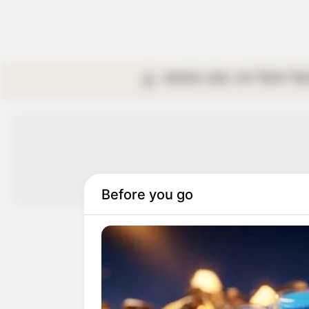
কলকাতা
রাজ্য
দেশ
বিদেশ
বি