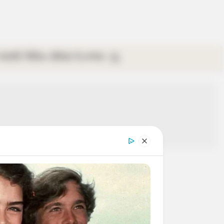
গ্যালারি
ভিডিও
রবিবার
ই-পেপার