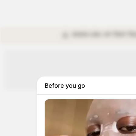
কলকাতা
রাজ্য
দেশ
বিদেশ
বি