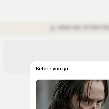
কলকাতা
রাজ্য
দেশ
বিদেশ
বি