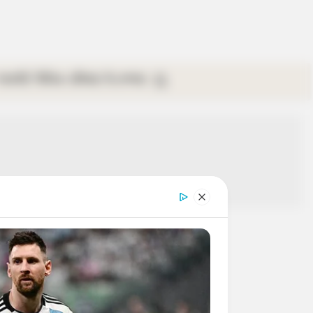
গ্যালারি
ভিডিও
রবিবার
ই-পেপার