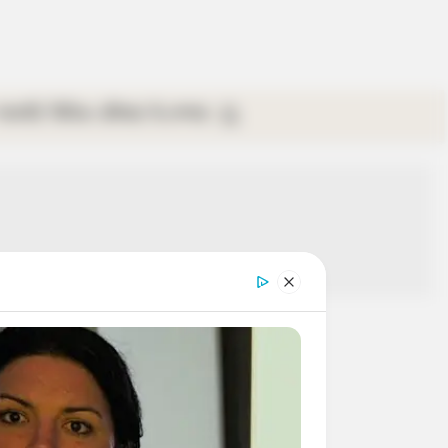
গ্যালারি
ভিডিও
রবিবার
ই-পেপার