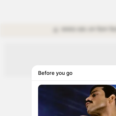
কলকাতা
রাজ্য
দেশ
বিদেশ
বি