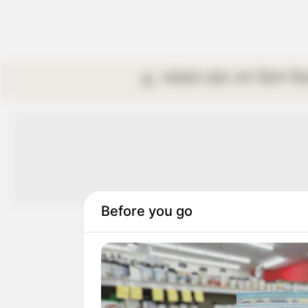
কলকাতা
রাজ্য
দেশ
বিদেশ
বি