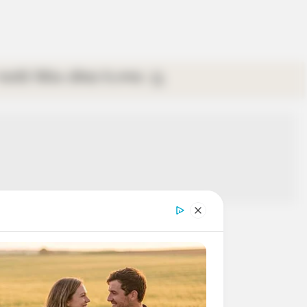
গ্যালারি
ভিডিও
রবিবার
ই-পেপার