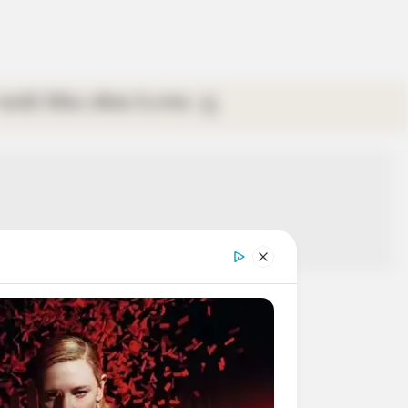
গ্যালারি
ভিডিও
রবিবার
ই-পেপার