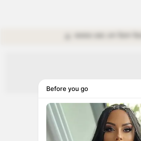
কলকাতা
রাজ্য
দেশ
বিদেশ
বি