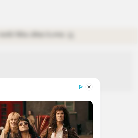
গ্যালারি
ভিডিও
রবিবার
ই-পেপার