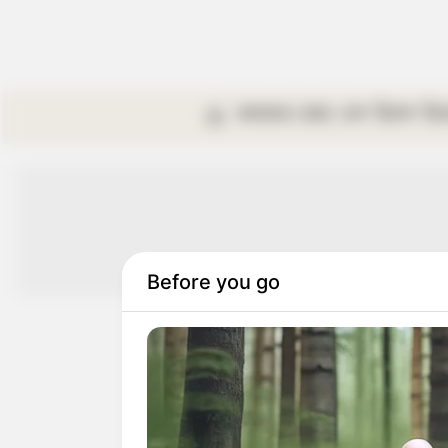
কলকাতা
রাজ্য
দেশ
বিদেশ
বি