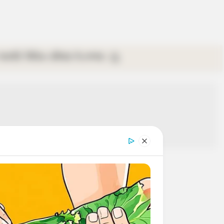
গ্যালারি
ভিডিও
রবিবার
ই-পেপার