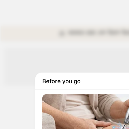
কলকাতা
রাজ্য
দেশ
বিদেশ
বি