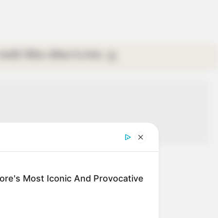
গ্যালারি
ভিডিও
রবিবার
ই-পেপার