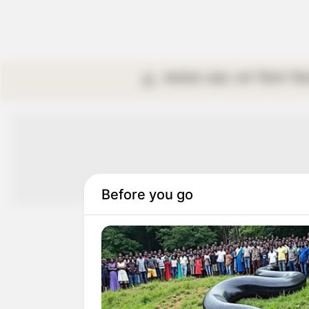
কলকাতা
রাজ্য
দেশ
বিদেশ
বি