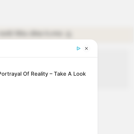
গ্যালারি
ভিডিও
রবিবার
ই-পেপার