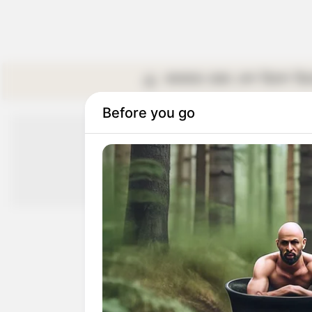
কলকাতা
রাজ্য
দেশ
বিদেশ
বি