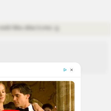
গ্যালারি
ভিডিও
রবিবার
ই-পেপার