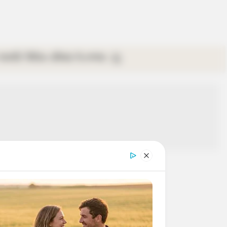
গ্যালারি
ভিডিও
রবিবার
ই-পেপার