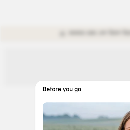
কলকাতা
রাজ্য
দেশ
বিদেশ
বি