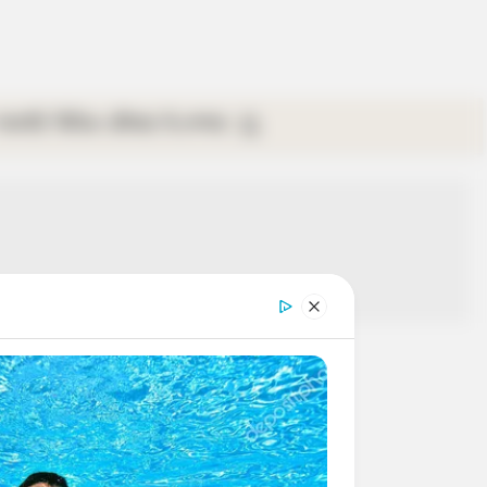
গ্যালারি
ভিডিও
রবিবার
ই-পেপার