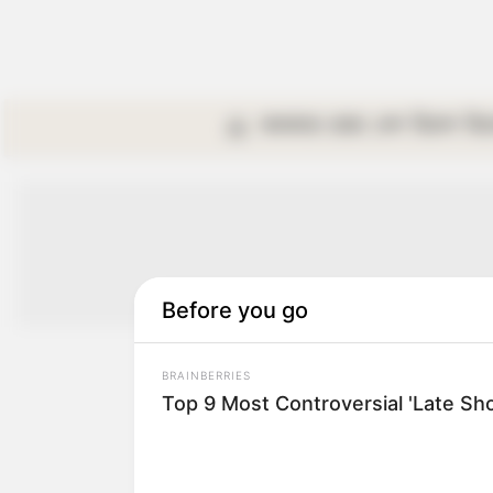
কলকাতা
রাজ্য
দেশ
বিদেশ
বি