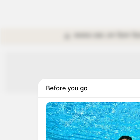
কলকাতা
রাজ্য
দেশ
বিদেশ
বি