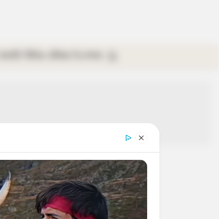
গ্যালারি
ভিডিও
রবিবার
ই-পেপার