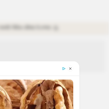
গ্যালারি
ভিডিও
রবিবার
ই-পেপার