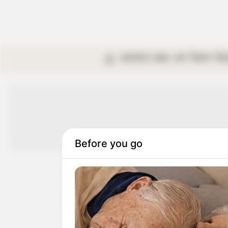
কলকাতা
রাজ্য
দেশ
বিদেশ
বি