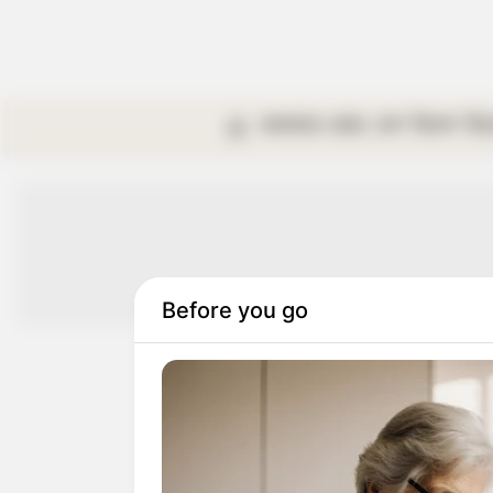
কলকাতা
রাজ্য
দেশ
বিদেশ
বি