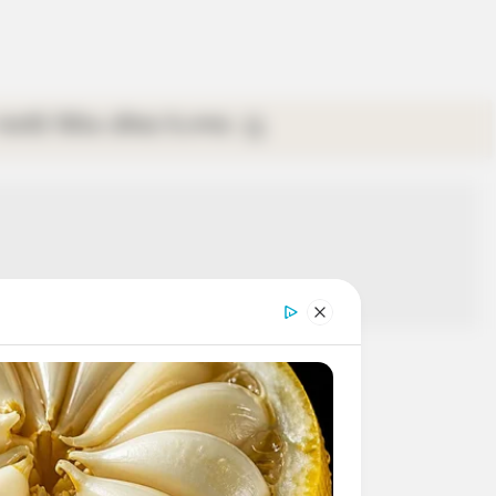
গ্যালারি
ভিডিও
রবিবার
ই-পেপার