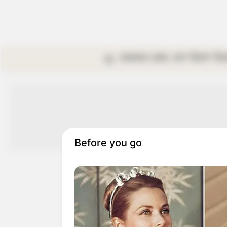
কলকাতা
রাজ্য
দেশ
বিদেশ
বি