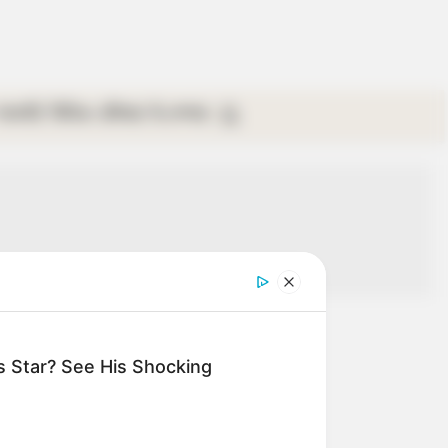
গ্যালারি
ভিডিও
রবিবার
ই-পেপার