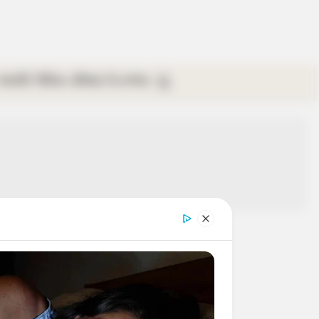
গ্যালারি
ভিডিও
রবিবার
ই-পেপার