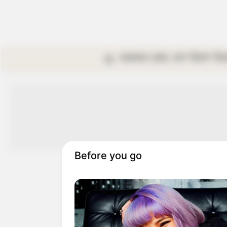
কলকাতা
রাজ্য
দেশ
বিদেশ
বি