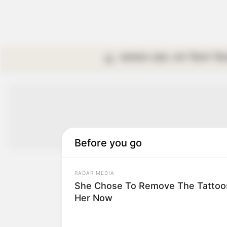
কলকাতা
রাজ্য
দেশ
বিদেশ
বি