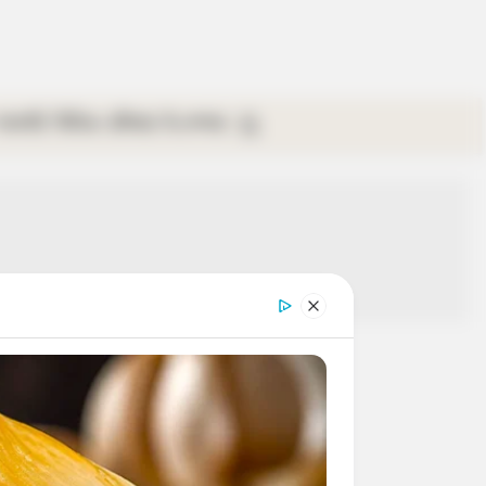
গ্যালারি
ভিডিও
রবিবার
ই-পেপার