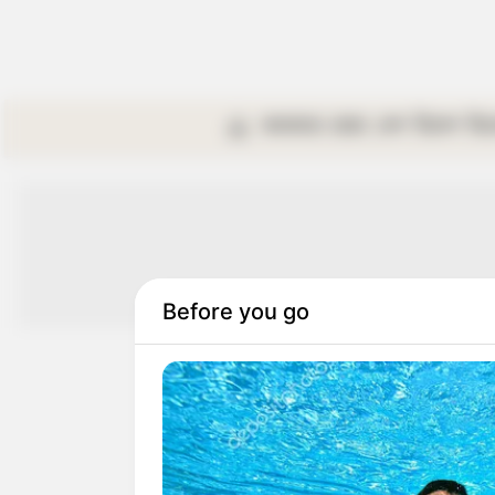
কলকাতা
রাজ্য
দেশ
বিদেশ
বি