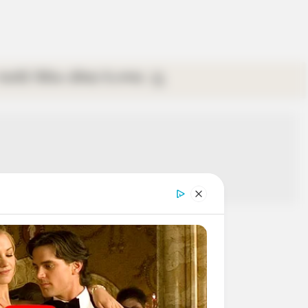
গ্যালারি
ভিডিও
রবিবার
ই-পেপার