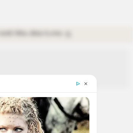
গ্যালারি
ভিডিও
রবিবার
ই-পেপার