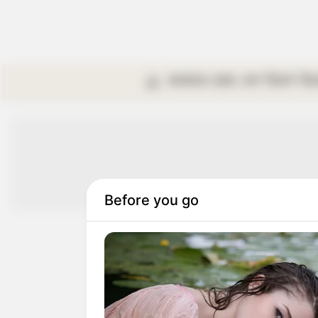
কলকাতা
রাজ্য
দেশ
বিদেশ
বি