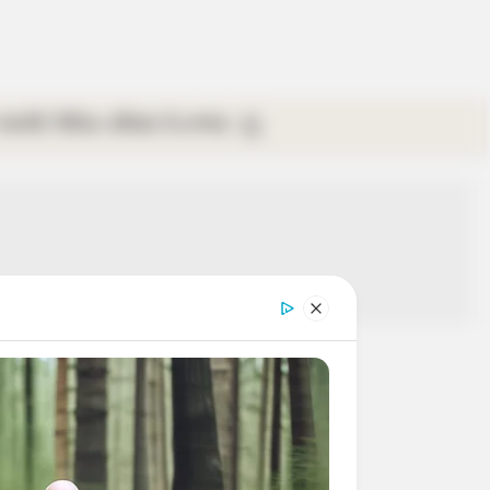
গ্যালারি
ভিডিও
রবিবার
ই-পেপার