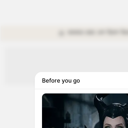
কলকাতা
রাজ্য
দেশ
বিদেশ
বি