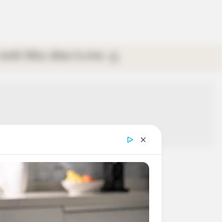
গ্যালারি
ভিডিও
রবিবার
ই-পেপার