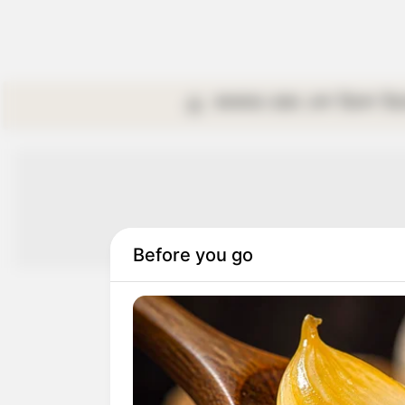
কলকাতা
রাজ্য
দেশ
বিদেশ
বি