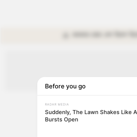
কলকাতা
রাজ্য
দেশ
বিদেশ
বি