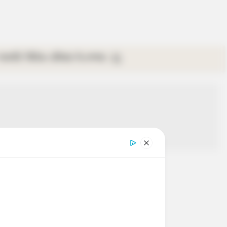
গ্যালারি
ভিডিও
রবিবার
ই-পেপার