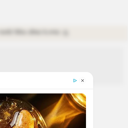
গ্যালারি
ভিডিও
রবিবার
ই-পেপার