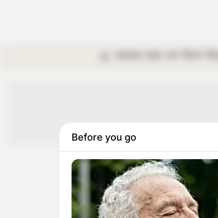
কলকাতা
রাজ্য
দেশ
বিদেশ
বি