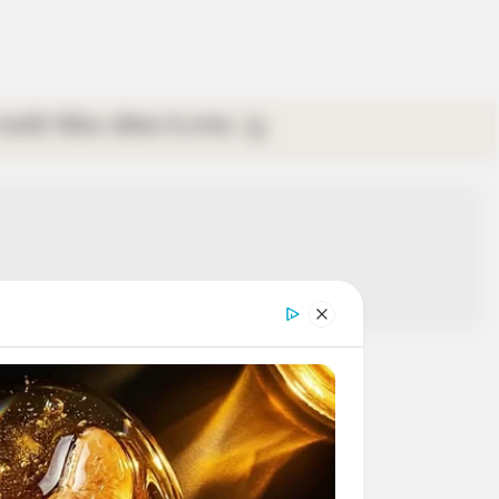
গ্যালারি
ভিডিও
রবিবার
ই-পেপার