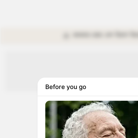
কলকাতা
রাজ্য
দেশ
বিদেশ
বি