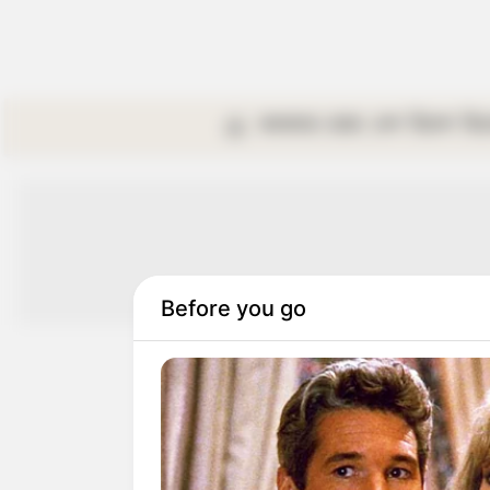
কলকাতা
রাজ্য
দেশ
বিদেশ
বি