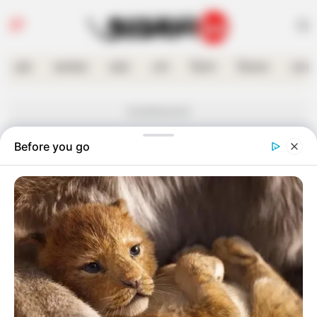
হোম
কলকাতা
রাজ্য
দেশ
বিদেশ
বিনোদন
খেলা
Advertisement