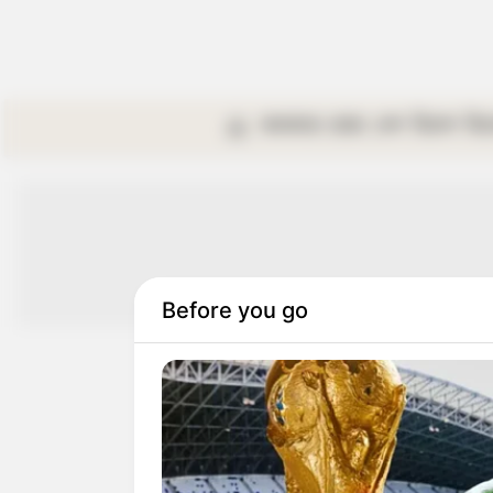
কলকাতা
রাজ্য
দেশ
বিদেশ
বি