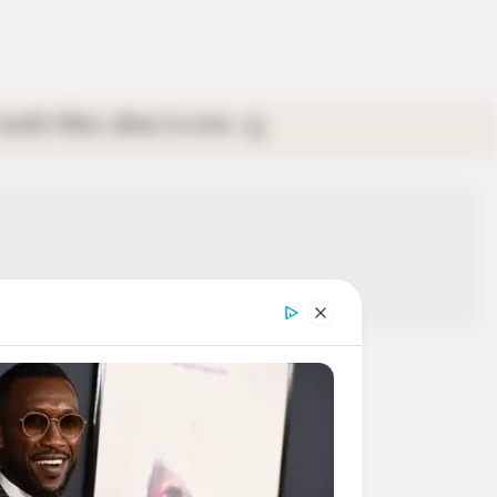
গ্যালারি
ভিডিও
রবিবার
ই-পেপার