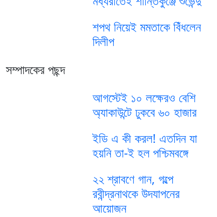
মধ্যরাতেই শান্তিকুঞ্জে শুভেন্দু
শপথ নিয়েই মমতাকে বিঁধলেন
দিলীপ
সম্পাদকের পছন্দ
আগস্টেই ১০ লক্ষেরও বেশি
অ্যাকাউন্টে ঢুকবে ৬০ হাজার
ইডি এ কী করল! এতদিন যা
হয়নি তা-ই হল পশ্চিমবঙ্গে
২২ শ্রাবণে গান, গল্পে
রবীন্দ্রনাথকে উদযাপনের
আয়োজন