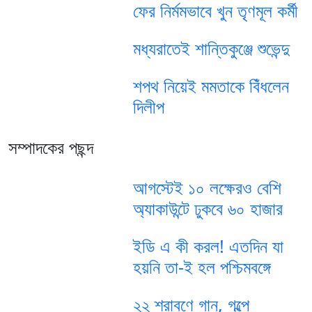
ফের নির্মমভাবে খুন তৃণমূল কর্মী
মধ্যরাতেই শান্তিকুঞ্জে শুভেন্দু
শপথ নিয়েই মমতাকে বিঁধলেন
দিলীপ
সম্পাদকের পছন্দ
আগস্টেই ১০ লক্ষেরও বেশি
অ্যাকাউন্টে ঢুকবে ৬০ হাজার
ইডি এ কী করল! এতদিন যা
হয়নি তা-ই হল পশ্চিমবঙ্গে
২২ শ্রাবণে গান, গল্পে