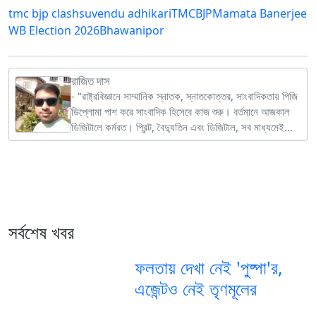
tmc bjp clash
suvendu adhikari
TMC
BJP
Mamata Banerjee
WB Election 2026
Bhawanipor
রাজিত দাস
- "রাষ্ট্রবিজ্ঞানে সাম্মানিক স্নাতক, স্নাতকোত্তর, সাংবাদিকতায় পিজি
ডিপ্লোমা পাশ করে সাংবাদিক হিসেবে কাজ শুরু। বর্তমানে আজকাল
ডিজিটালে কর্মরত। প্রিন্ট, বৈদ্যুতিন এবং ডিজিটাল, সব মাধ্যমেই
কাজের অভিজ্ঞতা আছে। মূলত রাজনৈতিক খবর লেখালিখিতেই
আগ্রহ।
সর্বশেষ খবর
ফলতায় দেখা নেই 'পুষ্পা'র,
এজেন্টও নেই তৃণমূলের