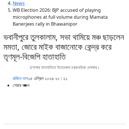
News
WB Election 2026: BJP accused of playing
microphones at full volume during Mamata
Banerjees rally in Bhawanipor
ভবানীপুরে তুলকালাম, সভা থামিয়ে মঞ্চ ছাড়লেন
মমতা, জোরে মাইক বাজানোকে কেন্দ্র করে
তৃণমূল-বিজেপি হাতাহাতি
দু'পক্ষের হাতাহাতিতে উত্তেজনা চক্রবেড়িয়া এলাকায়।
রাজিত দাস
২৫ এপ্রিল ২০২৬ ২০ : ২১
শেয়ার করুন