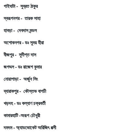
গাইঘাটা - সুব্রত ঠাকুর
স্বরূপনগর - তারক সাহা
হাবড়া - দেবদাস মন্ডল
অশোকনগর - ডঃ সুময় হীরা
বীজপুর - সুদীপ্ত দাস
জগদ্দল - ডঃ রাজেশ কুমার
নোয়াপাড়া - অর্জুন সিং
ব্যারাকপুর - কৌস্তভ বাগচী
খড়দহ - ডঃ কল্যাণ চক্রবর্তী
কামারহাটি -অরূপ চৌধুরী
দমদম - অ্যাডভোকেট অরিজিৎ বক্সী