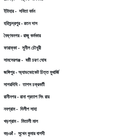
ইটাহার - সবিতা বর্মন
হরিশ্চন্দ্রপুর - রতন দাস
বৈষ্ণবনগর - রাজু কর্মকার
ফারাক্কা - সুনীল চৌধুরী
সামসেরগঞ্জ - ষষ্ঠী চরণ ঘোষ
জঙ্গিপুর - অ্যাডভোকেট চিত্ত মুখার্জি
সাগরদিঘি - তাপস চক্রবর্তী
রানীনগর - রানা প্রতাপ সিং রায়
নবগ্রাম - দিলীপ সাহা
খড়গ্রাম - মিতালী মাল
বড়ঞাঁ - সুখেন কুমার বাগদী