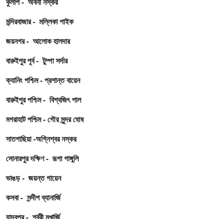
কুলপি -
অবনী নস্কর
মন্দিরবাজার - মল্লিকা পাইক
জয়নগর - আলোক হালদার
বারুইপুর পূর্ব - টুম্পা সর্দার
ক্যানিং পশ্চিম - প্রশান্ত বায়েন
বারুইপুর পশ্চিম - বিশ্বজিৎ পাল
মগরাহাট পশ্চিম - গৌর সুন্দর ঘোষ
সাতগাছিয়া -অগ্নিশ্বর নস্কর
সোনারপুর দক্ষিণ - রূপা গাঙ্গুলি
ভাঙড় - জয়ন্ত গায়েন
কসবা - সন্দীপ ব্যানার্জি
যাদবপুর - শর্বরী মুখার্জি