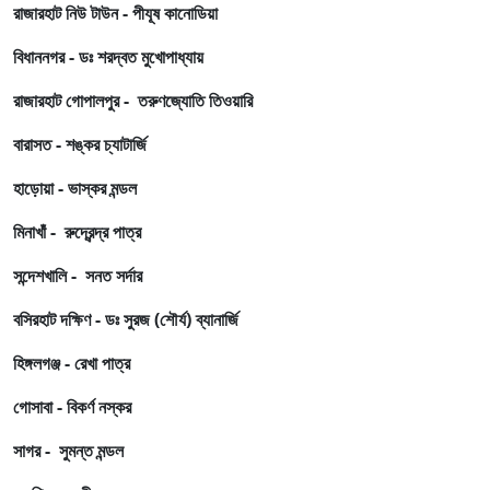
রাজারহাট নিউ টাউন - পীযূষ কানোডিয়া
বিধাননগর - ডঃ শরদ্বত মুখোপাধ্যায়
রাজারহাট গোপালপুর - তরুণজ্যোতি তিওয়ারি
বারাসত - শঙ্কর চ্যাটার্জি
হাড়োয়া - ভাস্কর মন্ডল
মিনাখাঁ - রুদ্রেন্দ্র পাত্র
সন্দেশখালি - সনত সর্দার
বসিরহাট দক্ষিণ - ডঃ সুরজ (শৌর্য) ব্যানার্জি
হিঙ্গলগঞ্জ - রেখা পাত্র
গোসাবা - বিকর্ণ নস্কর
সাগর - সুমন্ত মন্ডল