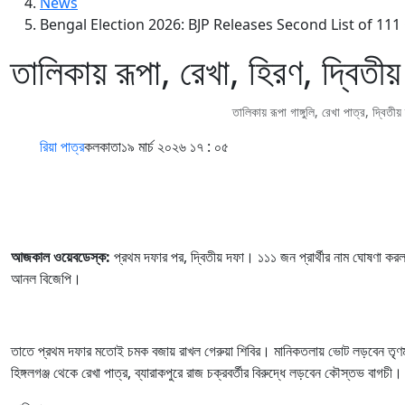
News
Bengal Election 2026: BJP Releases Second List of 11
তালিকায় রূপা, রেখা, হিরণ, দ্বিত
তালিকায় রূপা গাঙ্গুলি, রেখা পাত্র, দ্
রিয়া পাত্র
কলকাতা
১৯ মার্চ ২০২৬ ১৭ : ০৫
আজকাল ওয়েবডেস্ক:
প্রথম দফার পর, দ্বিতীয় দফা। ১১১ জন প্রার্থীর নাম ঘোষণা কর
আনল বিজেপি।
তাতে প্রথম দফার মতোই চমক বজায় রাখল গেরুয়া শিবির। মানিকতলায় ভোট লড়বেন তৃণমূল ছ
হিঙ্গলগঞ্জ থেকে রেখা পাত্র, ব্যারাকপুরে রাজ চক্রবর্তীর বিরুদ্ধে লড়বেন কৌস্তভ বাগচী।