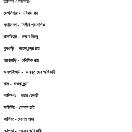
তালিকা একজনরে-
মেখলিগঞ্জ - দধিরাম রায়
মাথাভাঙ্গা - নিশীথ প্রামাণিক
মাদারিহাট - লক্ষ্মণ লিম্বু
ধূপগুড়ি - নরেশ চন্দ্র রায়
ময়নাগুড়ি - কৌশিক রায়
জলপাইগুড়ি - অনন্ত দেব অধিকারী
মাল - শুকরা মুন্ডা
কালিম্পং - ভরত ছেত্রী
দার্জিলিং - নোমান রাই
কার্শিয়ং - সোনম লামা
চোপড়া - শঙ্কর অধিকারী