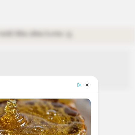
গ্যালারি
ভিডিও
রবিবার
ই-পেপার