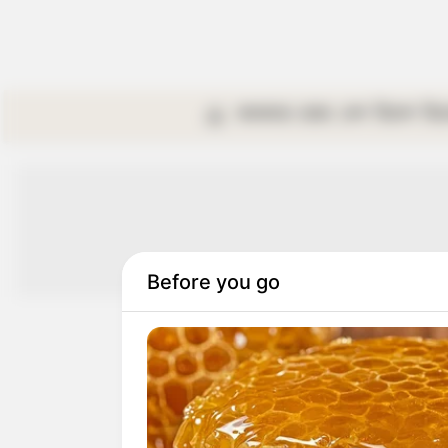
কলকাতা
রাজ্য
দেশ
বিদেশ
বি