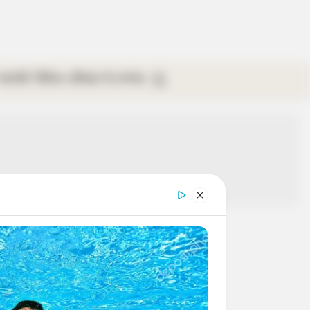
গ্যালারি
ভিডিও
রবিবার
ই-পেপার