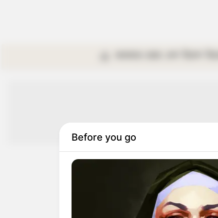
কলকাতা
রাজ্য
দেশ
বিদেশ
বি