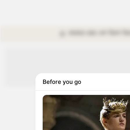
কলকাতা
রাজ্য
দেশ
বিদেশ
বি