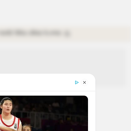
গ্যালারি
ভিডিও
রবিবার
ই-পেপার