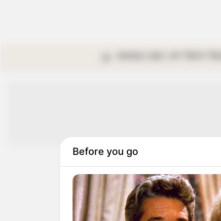
কলকাতা
রাজ্য
দেশ
বিদেশ
বি