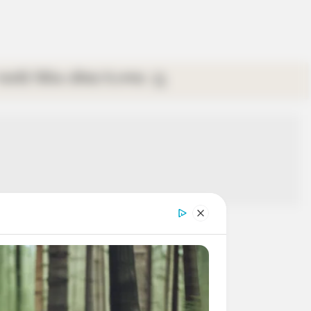
গ্যালারি
ভিডিও
রবিবার
ই-পেপার