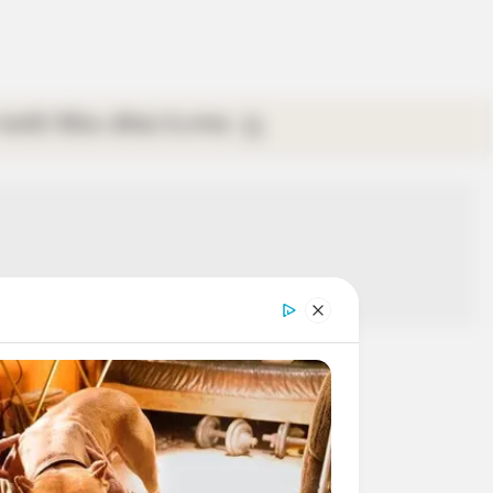
গ্যালারি
ভিডিও
রবিবার
ই-পেপার