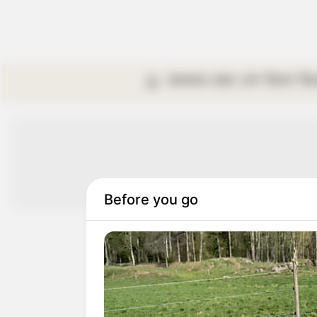
কলকাতা
রাজ্য
দেশ
বিদেশ
বি