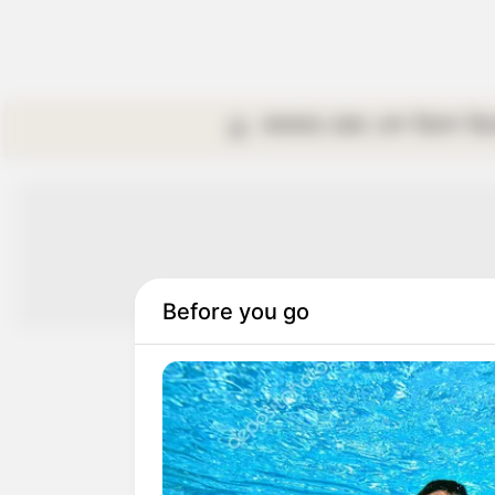
কলকাতা
রাজ্য
দেশ
বিদেশ
বি