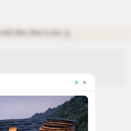
গ্যালারি
ভিডিও
রবিবার
ই-পেপার