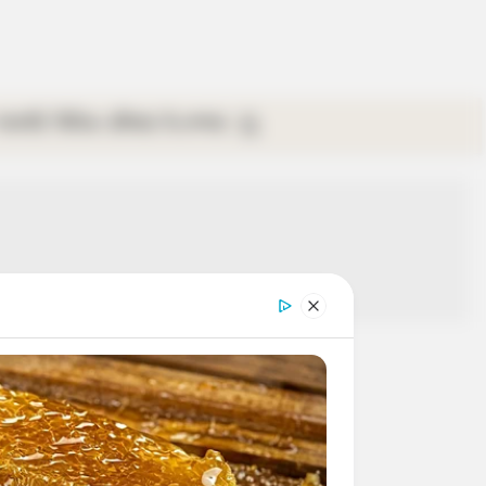
গ্যালারি
ভিডিও
রবিবার
ই-পেপার