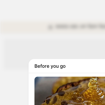
কলকাতা
রাজ্য
দেশ
বিদেশ
বি