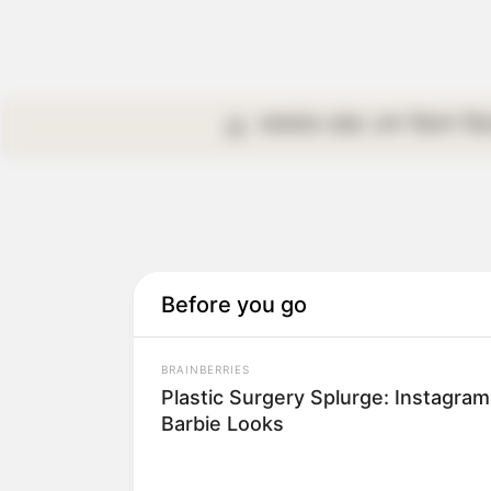
কলকাতা
রাজ্য
দেশ
বিদেশ
বি