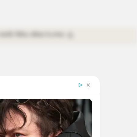
গ্যালারি
ভিডিও
রবিবার
ই-পেপার