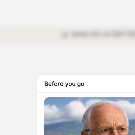
কলকাতা
রাজ্য
দেশ
বিদেশ
বি