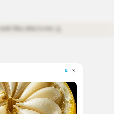
গ্যালারি
ভিডিও
রবিবার
ই-পেপার