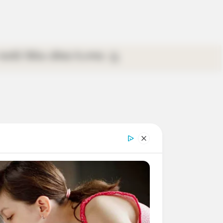
গ্যালারি
ভিডিও
রবিবার
ই-পেপার