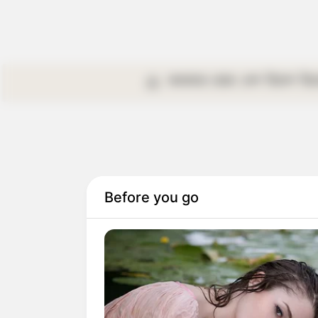
কলকাতা
রাজ্য
দেশ
বিদেশ
বি